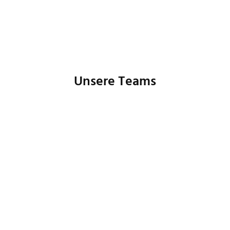
Unsere Teams
Buchhaltung
Controlling
Human Resources
IT
Marketing
Produktmanagement
Prozessmanagement
Customer Care