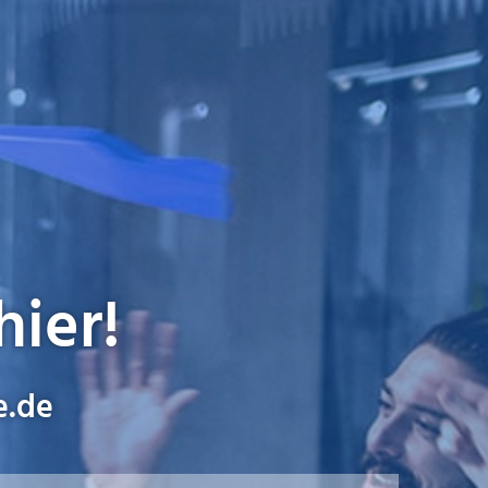
hier!
e.de