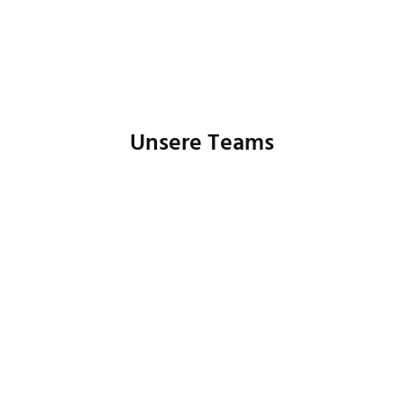
Unsere Teams
Buchhaltung
Controlling
Human Resources
IT
Marketing
Produktmanagement
Prozessmanagement
Customer Care