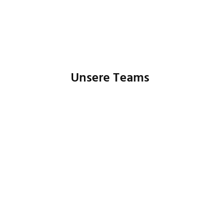
Unsere Teams
Buchhaltung
Controlling
Human Resources
IT
Marketing
Produktmanagement
Prozessmanagement
Customer Care