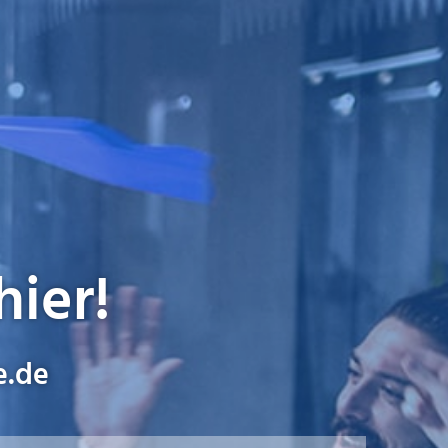
hier!
e.de