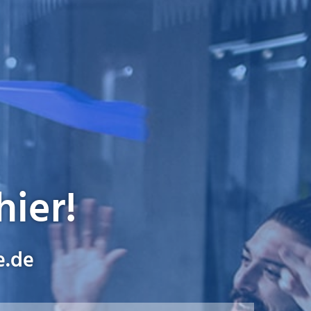
hier!
e.de