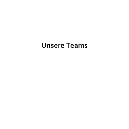
Unsere Teams
Buchhaltung
Controlling
Human Resources
IT
Marketing
Produktmanagement
Prozessmanagement
Customer Care