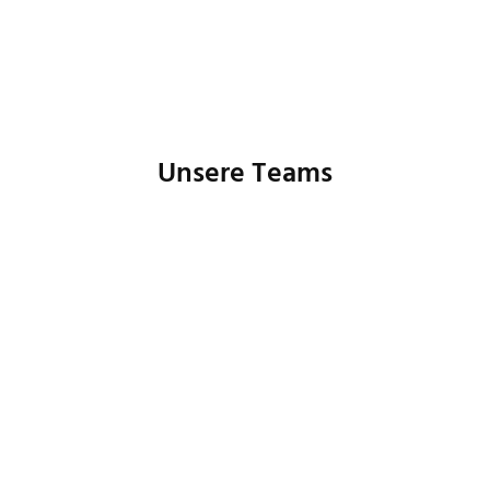
Unsere Teams
Buchhaltung
Controlling
Human Resources
IT
Marketing
Produktmanagement
Prozessmanagement
Customer Care