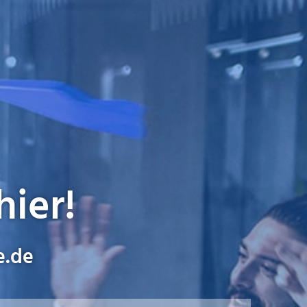
hier!
e.de