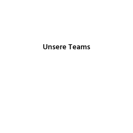
Unsere Teams
Buchhaltung
Controlling
Human Resources
IT
Marketing
Produktmanagement
Prozessmanagement
Customer Care