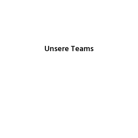
Unsere Teams
Buchhaltung
Controlling
Human Resources
IT
Marketing
Produktmanagement
Prozessmanagement
Customer Care