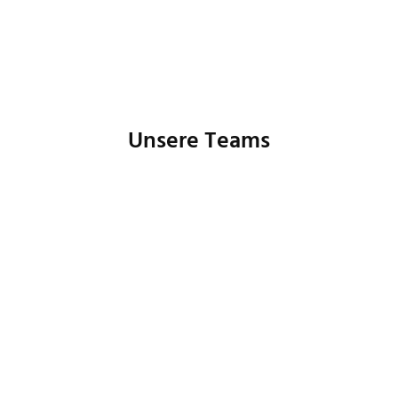
Unsere Teams
Buchhaltung
Controlling
Human Resources
IT
Marketing
Produktmanagement
Prozessmanagement
Customer Care